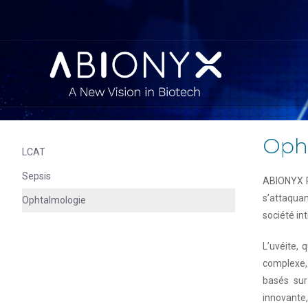
Oph
LCAT
Sepsis
ABIONYX P
s’attaqua
Ophtalmologie
société in
L’uvéite, 
complexe, 
basés sur
innovante,